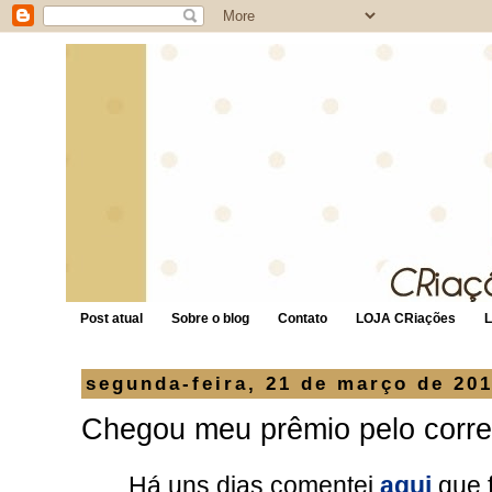
Post atual
Sobre o blog
Contato
LOJA CRiações
segunda-feira, 21 de março de 20
Chegou meu prêmio pelo corre
Há uns dias comentei
aqui
que f