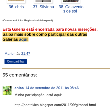
36. chris
37. Silvinha
38. Catavento
s de sol
(Cannot add links: Registration/trial expired)
Esta Galeria está encerrada para novas inserções.
Saiba mais sobre como participar das outras
Galerias
aqui
!
Marion
às
21:47
Compartilhar
55 comentários:
chica
14 de setembro de 2011 às 08:46
Minha participação, está aqui:
http://poetrixica.blogspot.com/2011/09/girassol.html