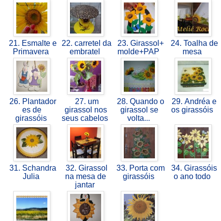
21. Esmalte e
22. carretel da
23. Girassol+
24. Toalha de
Primavera
embratel
molde+PAP
mesa
26. Plantador
27. um
28. Quando o
29. Andréa e
es de
girassol nos
girassol se
os girassóis
girassóis
seus cabelos
volta...
31. Schandra
32. Girassol
33. Porta com
34. Girassóis
Julia
na mesa de
girassóis
o ano todo
jantar