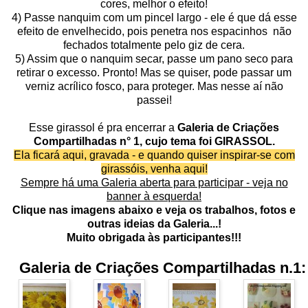
cores, melhor o efeito!
4) Passe nanquim com um pincel largo - ele é que dá esse
efeito de envelhecido, pois penetra nos espacinhos não
fechados totalmente pelo giz de cera.
5) Assim que o nanquim secar, passe um pano seco para
retirar o excesso. Pronto! Mas se quiser, pode passar um
verniz acrílico fosco, para proteger. Mas nesse aí não
passei!
Esse girassol é pra encerrar a
Galeria de
Criações
Compartilhadas n° 1, cujo tema foi
GIRASSOL.
Ela ficará aqui, gravada - e quando quiser inspirar-se com
girassóis, venha aqui!
Sempre há uma Galeria aberta para participar - veja no
banner à esquerda!
Clique nas imagens abaixo e veja os trabalhos, fotos e
outras ideias da Galeria...!
Muito obrigada às participantes!!!
Galeria de Criações Compartilhadas n.1: