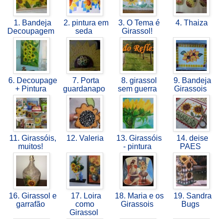
1. Bandeja
2. pintura em
3. O Tema é
4. Thaiza
Decoupagem
seda
Girassol!
6. Decoupage
7. Porta
8. girassol
9. Bandeja
+ Pintura
guardanapo
sem guerra
Girassois
11. Girassóis,
12. Valeria
13. Girassóis
14. deise
muitos!
- pintura
PAES
16. Girassol e
17. Loira
18. Maria e os
19. Sandra
garrafão
como
Girassois
Bugs
Girassol