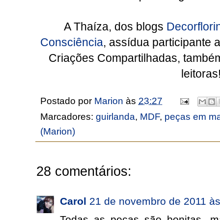
A Thaíza, dos blogs
Decorflor
Consciência
, assídua participante 
Criações Compartilhadas, també
leitoras
Postado por
Marion
às
23:27
Marcadores:
guirlanda
,
MDF
,
peças em ma
(Marion)
28 comentários:
Carol
21 de novembro de 2011 às
Todas as peças são bonitas, ma