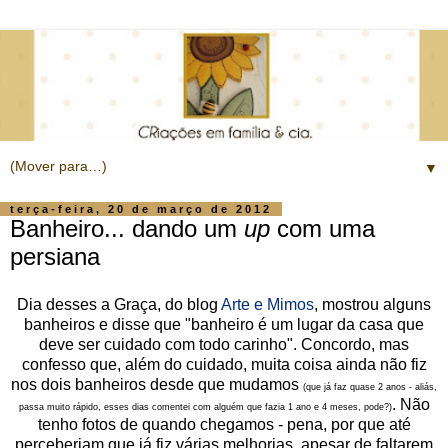
▼
terça-feira, 20 de março de 2012
Banheiro... dando um
up
com uma
persiana
Dia desses a Graça, do blog
Arte e Mimos
, mostrou alguns
banheiros e disse que "banheiro é um lugar da casa que
deve ser cuidado com todo carinho". Concordo, mas
confesso que, além do cuidado, muita coisa ainda não fiz
nos dois banheiros desde que mudamos
(que já faz quase 2 anos - aliás,
. Não
passa muito rápido, esses dias comentei com alguém que fazia 1 ano e 4 meses, pode?)
tenho fotos de quando chegamos - pena, por que até
perceberiam que já fiz várias melhorias, apesar de faltarem