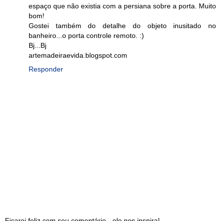
espaço que não existia com a persiana sobre a porta. Muito
bom!
Gostei também do detalhe do objeto inusitado no
banheiro...o porta controle remoto. :)
Bj...Bj
artemadeiraevida.blogspot.com
Responder
Ficarei feliz com seu comentário - ele nos inspira!