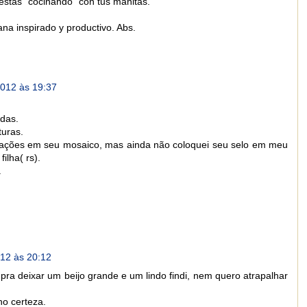
estás "cocinando" con tus manitas.
na inspirado y productivo. Abs.
2012 às 19:37
das.
turas.
rações em seu mosaico, mas ainda não coloquei seu selo em meu
ilha( rs).
.
12 às 20:12
pra deixar um beijo grande e um lindo findi, nem quero atrapalhar
ho certeza.