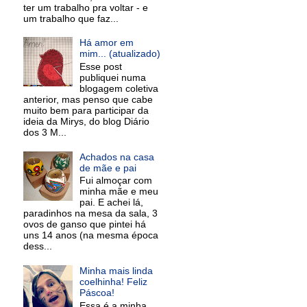
ter um trabalho pra voltar - e
um trabalho que faz...
Há amor em
mim... (atualizado)
Esse post
publiquei numa
blogagem coletiva
anterior, mas penso que cabe
muito bem para participar da
ideia da Mirys, do blog Diário
dos 3 M...
Achados na casa
de mãe e pai
Fui almoçar com
minha mãe e meu
pai. E achei lá,
paradinhos na mesa da sala, 3
ovos de ganso que pintei há
uns 14 anos (na mesma época
dess...
Minha mais linda
coelhinha! Feliz
Páscoa!
Essa é a minha