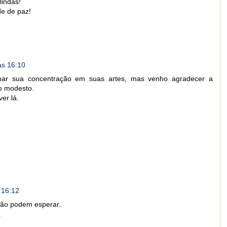
lindas!
de de paz!
às 16:10
lhar sua concentração em suas artes, mas venho agradecer a
ho modesto.
er lá.
 16:12
não podem esperar..
.