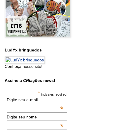
LudYx brinquedos
Conheça nosso site!
Assine a
CR
iações news!
*
indicates required
Digite seu e-mail
*
Digite seu nome
*