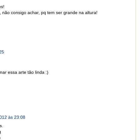
es!
 não consigo achar, pq tem ser grande na altura!
25
ar essa arte tão linda :)
012 às 23:08
s.
g
m