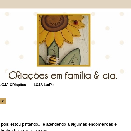
LOJA CRiações
LOJA LudYx
12
, pois estou pintando... e atendendo a algumas encomendas e
tentando cumprir prazos!