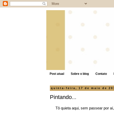
Post atual
Sobre o blog
Contato
quinta-feira, 17 de maio de 20
Pintando...
Tô quieta aqui, sem passear por aí