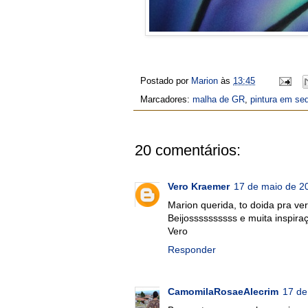
Postado por
Marion
às
13:45
Marcadores:
malha de GR
,
pintura em se
20 comentários:
Vero Kraemer
17 de maio de 2
Marion querida, to doida pra ver
Beijossssssssss e muita inspiraç
Vero
Responder
CamomilaRosaeAlecrim
17 de