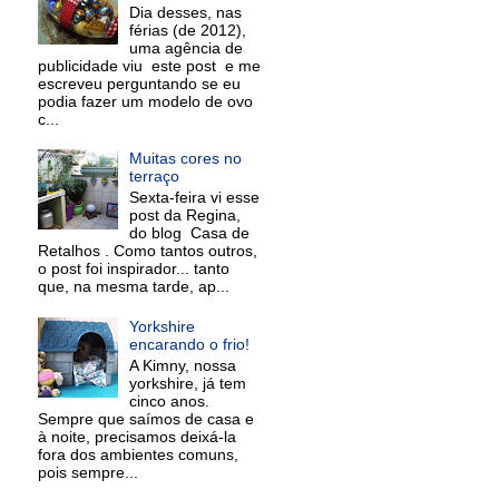
Dia desses, nas
férias (de 2012),
uma agência de
publicidade viu este post e me
escreveu perguntando se eu
podia fazer um modelo de ovo
c...
Muitas cores no
terraço
Sexta-feira vi esse
post da Regina,
do blog Casa de
Retalhos . Como tantos outros,
o post foi inspirador... tanto
que, na mesma tarde, ap...
Yorkshire
encarando o frio!
A Kimny, nossa
yorkshire, já tem
cinco anos.
Sempre que saímos de casa e
à noite, precisamos deixá-la
fora dos ambientes comuns,
pois sempre...