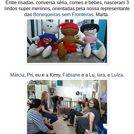
Entre risadas, conversa séria, comes e bebes, nasceram 3
lindos super meninos, orientadas pela nossa representante
das
Bonequeiras sem Fronteiras
, Marta.
Márcia
, Pri, eu e a Kimy,
Fabiane
e a Lu,
Iara
, e
Luíza
.