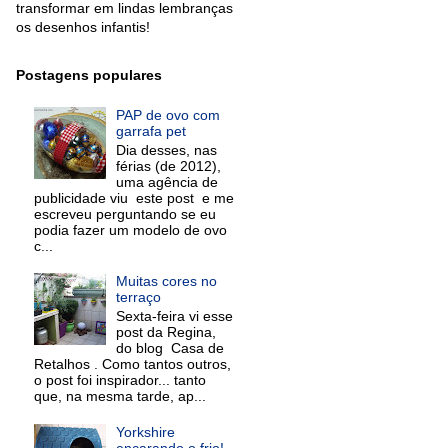
transformar em lindas lembranças
os desenhos infantis!
Postagens populares
PAP de ovo com
garrafa pet
Dia desses, nas
férias (de 2012),
uma agência de
publicidade viu este post e me
escreveu perguntando se eu
podia fazer um modelo de ovo
c...
Muitas cores no
terraço
Sexta-feira vi esse
post da Regina,
do blog Casa de
Retalhos . Como tantos outros,
o post foi inspirador... tanto
que, na mesma tarde, ap...
Yorkshire
encarando o frio!