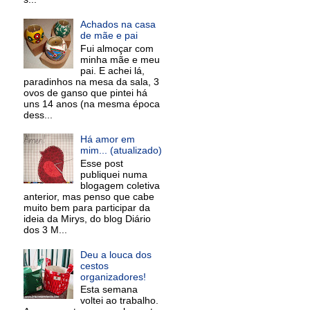
Achados na casa
de mãe e pai
Fui almoçar com
minha mãe e meu
pai. E achei lá,
paradinhos na mesa da sala, 3
ovos de ganso que pintei há
uns 14 anos (na mesma época
dess...
Há amor em
mim... (atualizado)
Esse post
publiquei numa
blogagem coletiva
anterior, mas penso que cabe
muito bem para participar da
ideia da Mirys, do blog Diário
dos 3 M...
Deu a louca dos
cestos
organizadores!
Esta semana
voltei ao trabalho.