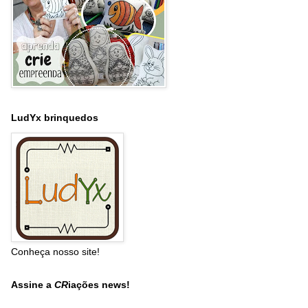
LudYx brinquedos
Conheça nosso site!
Assine a
CR
iações news!