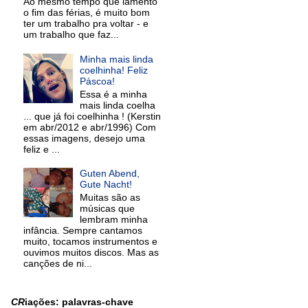
Ao mesmo tempo que lamento
o fim das férias, é muito bom
ter um trabalho pra voltar - e
um trabalho que faz...
Minha mais linda
coelhinha! Feliz
Páscoa!
Essa é a minha
mais linda coelha
... que já foi coelhinha ! (Kerstin
em abr/2012 e abr/1996) Com
essas imagens, desejo uma
feliz e ...
Guten Abend,
Gute Nacht!
Muitas são as
músicas que
lembram minha
infância. Sempre cantamos
muito, tocamos instrumentos e
ouvimos muitos discos. Mas as
canções de ni...
CR
iações: palavras-chave