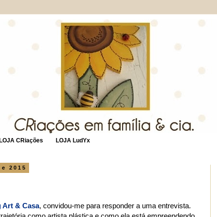
LOJA CRiações
LOJA LudYx
de 2015
g Art & Casa
, convidou-me para responder a uma entrevista.
trajetória como artista plástica e como ela está empreendendo