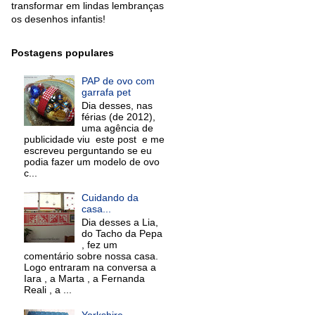
transformar em lindas lembranças
os desenhos infantis!
Postagens populares
PAP de ovo com
garrafa pet
Dia desses, nas
férias (de 2012),
uma agência de
publicidade viu este post e me
escreveu perguntando se eu
podia fazer um modelo de ovo
c...
Cuidando da
casa...
Dia desses a Lia,
do Tacho da Pepa
, fez um
comentário sobre nossa casa.
Logo entraram na conversa a
Iara , a Marta , a Fernanda
Reali , a ...
Yorkshire