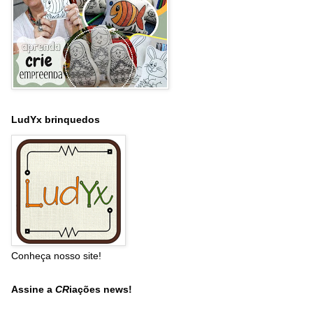
LudYx brinquedos
Conheça nosso site!
Assine a
CR
iações news!