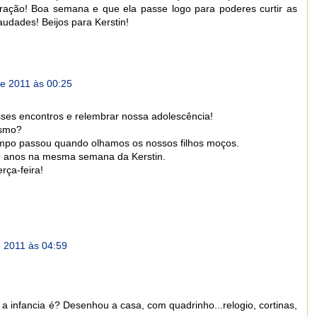
ação! Boa semana e que ela passe logo para poderes curtir as
saudades! Beijos para Kerstin!
de 2011 às 00:25
es encontros e relembrar nossa adolescência!
esmo?
mpo passou quando olhamos os nossos filhos moços.
9 anos na mesma semana da Kerstin.
rça-feira!
e 2011 às 04:59
 infancia é? Desenhou a casa, com quadrinho...relogio, cortinas,