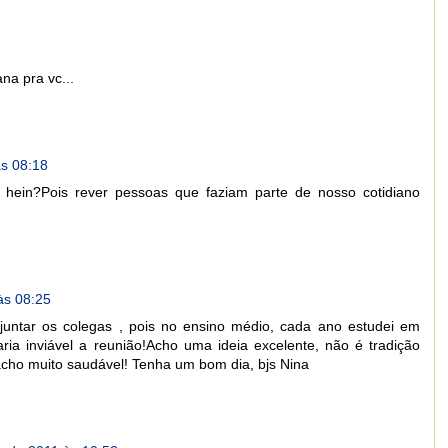
a pra vc...
às 08:18
 hein?Pois rever pessoas que faziam parte de nosso cotidiano
às 08:25
untar os colegas , pois no ensino médio, cada ano estudei em
caria inviável a reunião!Acho uma ideia excelente, não é tradição
acho muito saudável! Tenha um bom dia, bjs Nina