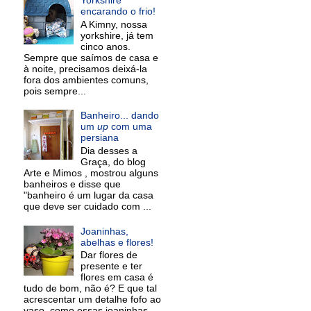
encarando o frio!
A Kimny, nossa
yorkshire, já tem
cinco anos.
Sempre que saímos de casa e
à noite, precisamos deixá-la
fora dos ambientes comuns,
pois sempre...
Banheiro... dando
um
up
com uma
persiana
Dia desses a
Graça, do blog
Arte e Mimos , mostrou alguns
banheiros e disse que
"banheiro é um lugar da casa
que deve ser cuidado com ...
Joaninhas,
abelhas e flores!
Dar flores de
presente e ter
flores em casa é
tudo de bom, não é? E que tal
acrescentar um detalhe fofo ao
vaso, como essas joaninhas