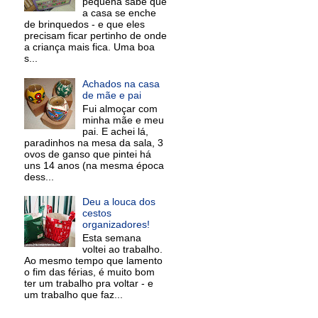
pequena sabe que
a casa se enche
de brinquedos - e que eles
precisam ficar pertinho de onde
a criança mais fica. Uma boa
s...
Achados na casa
de mãe e pai
Fui almoçar com
minha mãe e meu
pai. E achei lá,
paradinhos na mesa da sala, 3
ovos de ganso que pintei há
uns 14 anos (na mesma época
dess...
Deu a louca dos
cestos
organizadores!
Esta semana
voltei ao trabalho.
Ao mesmo tempo que lamento
o fim das férias, é muito bom
ter um trabalho pra voltar - e
um trabalho que faz...