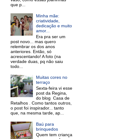
que p...
Minha mãe:
criatividade,
dedicação e muito
amor...
Era pra ser um
post novo... mas quero
relembrar os dos anos
anteriores. Então, só
acrescentando! A foto (na
verdade duas, pq não saiu
todo...
Muitas cores no
terraço
Sexta-feira vi esse
post da Regina,
do blog Casa de
Retalhos . Como tantos outros,
o post foi inspirador... tanto
que, na mesma tarde, ap...
Baú para
brinquedos
Quem tem criança