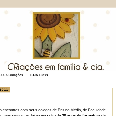
LOJA CRiações
LOJA LudYx
 2011
o encontros com seus colegas de Ensino Médio, de Faculdade...
os, mas dessa vez fui ao encontro de
30 anos de formatura da