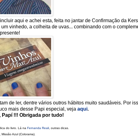
ncluir aqui e achei esta, feita no jantar de Confirmação da Kers
ra um vinhedo, a colheita de uvas... combinando com o complem
presente!
 de ler, dentre vários outros hábitos muito saudáveis. Por is
uco mais desse Papi especial, veja
aqui
.
Papí !!! Obrigada por tudo!
ica do livro. Lá na
Fernanda Reali
, outras dicas.
 Missão Azul (Colorama).