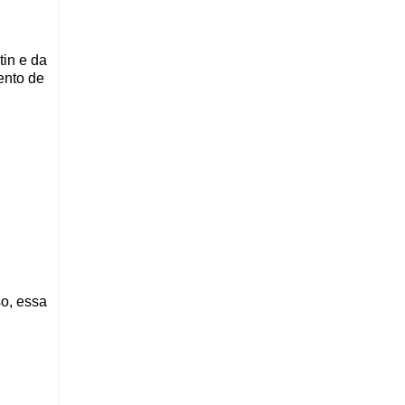
tin e da
ento de
so, essa