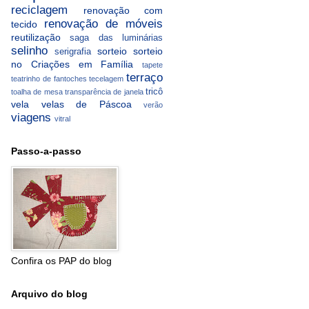
reciclagem
renovação com
renovação de móveis
tecido
reutilização
saga das luminárias
selinho
sorteio
sorteio
serigrafia
no Criações em Família
tapete
terraço
teatrinho de fantoches
tecelagem
tricô
toalha de mesa
transparência de janela
vela
velas de Páscoa
verão
viagens
vitral
Passo-a-passo
Confira os PAP do blog
Arquivo do blog