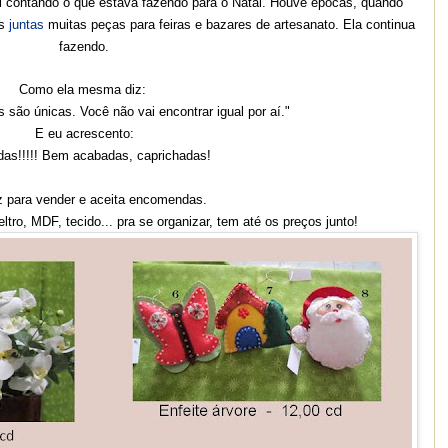
 contando o que estava fazendo para o Natal. Houve épocas, quando
os
juntas
muitas peças para feiras e bazares de artesanato. Ela continua
fazendo.
Como ela mesma diz:
s são únicas.
Você não vai encontrar igual
por aí."
E eu acrescento:
das!!!!! Bem acabadas, caprichadas!
z para vender e aceita encomendas.
tro, MDF, tecido... pra se organizar, tem até os preços junto!