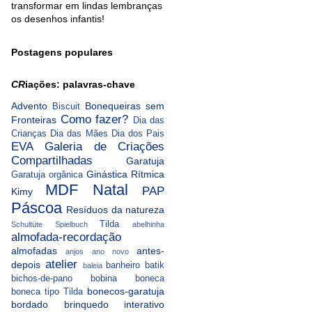
transformar em lindas lembranças
os desenhos infantis!
Postagens populares
CR
iações: palavras-chave
Advento
Bonequeiras sem
Biscuit
Como fazer?
Fronteiras
Dia das
Crianças
Dia das Mães
Dia dos Pais
EVA
Galeria de Criações
Compartilhadas
Garatuja
Ginástica Rítmica
Garatuja orgânica
MDF
Natal
PAP
Kimy
Páscoa
Resíduos da natureza
Tilda
Schultüte
Spielbuch
abelhinha
almofada-recordação
almofadas
antes-
anjos
ano novo
atelier
depois
banheiro
batik
baleia
bichos-de-pano
bobina
boneca
bonecos-garatuja
boneca tipo Tilda
bordado
brinquedo interativo