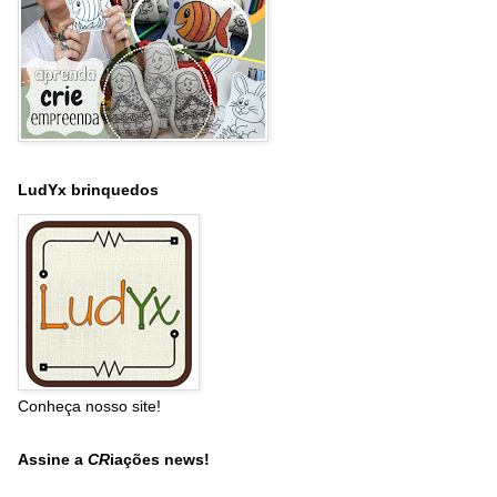
LudYx brinquedos
Conheça nosso site!
Assine a
CR
iações news!