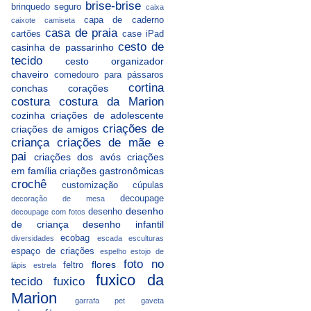
brise-brise
brinquedo seguro
caixa
capa de caderno
caixote
camiseta
casa de praia
cartões
case iPad
cesto de
casinha de passarinho
tecido
cesto organizador
chaveiro
comedouro para pássaros
cortina
conchas
corações
costura
costura da Marion
cozinha
criações de adolescente
criações de
criações de amigos
criança
criações de mãe e
pai
criações dos avós
criações
em família
criações gastronômicas
crochê
customização
cúpulas
decoupage
decoração de mesa
desenho
desenho
decoupage com fotos
de criança
desenho infantil
ecobag
diversidades
escada
esculturas
espaço de criações
espelho
estojo de
foto no
flores
feltro
lápis
estrela
fuxico da
tecido
fuxico
Marion
garrafa pet
gaveta