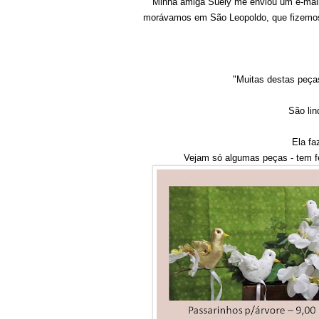
Minha amiga Suely me enviou um e-mail
morávamos em São Leopoldo, que fizem
"Muitas destas peça
São lin
Ela fa
Vejam só algumas peças - tem fel