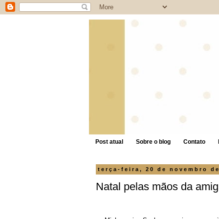
Post atual
Sobre o blog
Contato
terça-feira, 20 de novembro d
Natal pelas mãos da amig