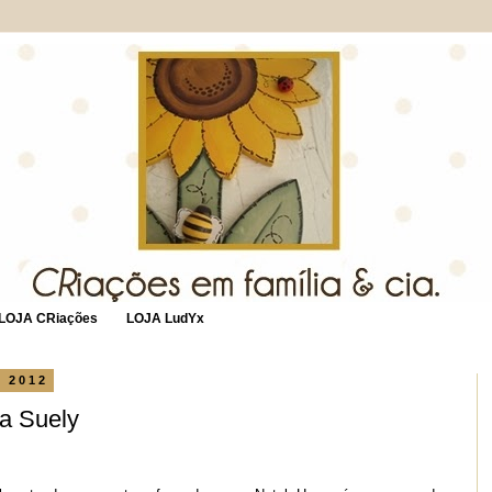
LOJA CRiações
LOJA LudYx
e 2012
a Suely