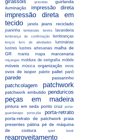
girassóis
guirlanda
gravatas
impressão direta
iluminação
impressão direta em
tecido
jeans reciclado
janela
joaninha
lavanderia
lantejoulas
lareira
lembranças
lembrança de confirmação
luminárias
lenços
livro de atividades
malha de
lustres
lustres artesanais
GR
marcenaria
manta
mapa
moldura de serigrafia
móbile
miçangas
móveis
organização
música
ovos
ovos de isopor
pallet
palete
panô
parede
passarinho
patchwork
patchcolagem
penduricos
patchwork embutido
peças em madeira
pintura em seda
ponto cruz
porta-
porta-retrato
guardanapo
porta-jóia
porta-retrato de patchwork
praia
presentes
pátina
pé de máquina
de costura
quiet book
reaproveitamento