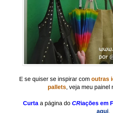
E se quiser se inspirar com
outras i
pallets
, veja meu painel 
Curta
a página do
CR
iações em F
aqui
.