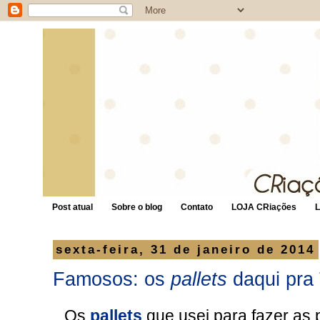
Post atual
Sobre o blog
Contato
LOJA CRiações
sexta-feira, 31 de janeiro de 2014
Famosos: os
pallets
daqui pra
Os
pallets
que usei para fazer as