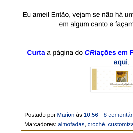
Eu amei! Então, vejam se não há u
em algum canto e façam
Curta
a página do
CR
iações em F
aqui
.
Postado por
Marion
às
10:56
8 comentár
Marcadores:
almofadas
,
crochê
,
customiz