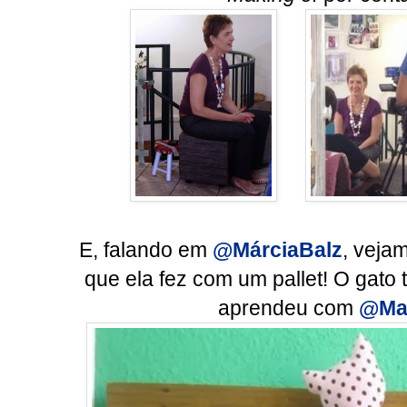
E, falando em
@MárciaBalz
, veja
que ela fez com um pallet! O gato
aprendeu com
@Ma