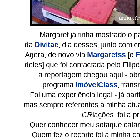
Margaret já tinha mostrado o pal
da
Divitae
, dia desses, junto com c
Agora, de novo via
Margaretss
[e
F
deles] que foi contactada pelo Filipe
a reportagem chegou aqui - obri
programa
ImóvelClass
, trans
Foi uma experiência legal - já par
mas sempre referentes à minha atua
CR
iações, foi a p
Quer conhecer meu sotaque catar
Quem fez o recorte foi a minha c