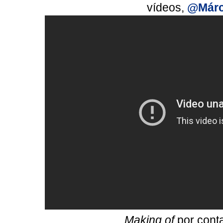
vídeos,
@Márc
Making of
por conta