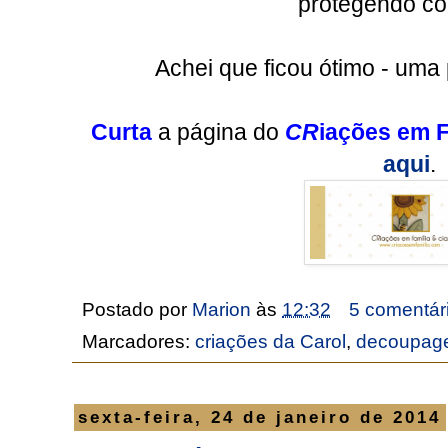
protegendo co
Achei que ficou ótimo - uma 
Curta
a página do
CR
iações em F
aqui
.
Postado por
Marion
às
12:32
5 comentár
Marcadores:
criações da Carol
,
decoupag
sexta-feira, 24 de janeiro de 2014