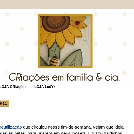
LOJA CRiações
LOJA LudYx
011
reutilização
que circulou nesse fim-de-semana, vejam que ideia
todas as netas, para usarem em seus
closets
. Utilizou baldinhos