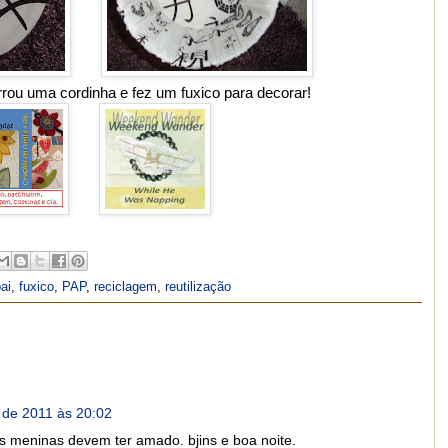
arrou uma cordinha e fez um fuxico para decorar!
ai
,
fuxico
,
PAP
,
reciclagem
,
reutilização
de 2011 às 20:02
. As meninas devem ter amado. bjins e boa noite.