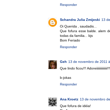
Responder
Schandra Julia Zmijeski
13 d
Oi Querida , saudadis...
Que fofura esse balde. alem de 
todas da familia... bjs
Bom Feriado
Responder
Geh
13 de novembro de 2011 à
Que lindo ficou!!! Adoreiiiiiiiiiiiiiii!!
b-jokas
Responder
Ana Kroetz
13 de novembro de
Que fofura de idéia!