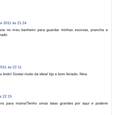
e 2011 às 21:24
caria no meu banheiro para guardar minhas escovas, prancha e
izado.
011 às 22:11
 lindo! Gostei muito da ideia! bjs e bom feriado, Nina
s 22:15
ens para mama!Tenho umas latas grandes por aqui e poderei