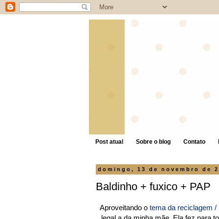
Post atual
Sobre o blog
Contato
domingo, 13 de novembro de 2
Baldinho + fuxico + PAP
Aproveitando o
tema da reciclagem / 
legal a da minha mãe. Ela fez para 