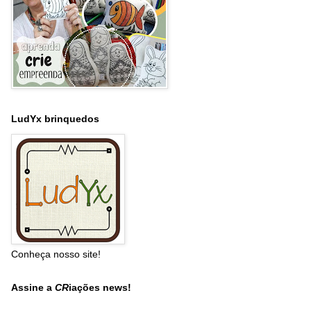
LudYx brinquedos
Conheça nosso site!
Assine a
CR
iações news!