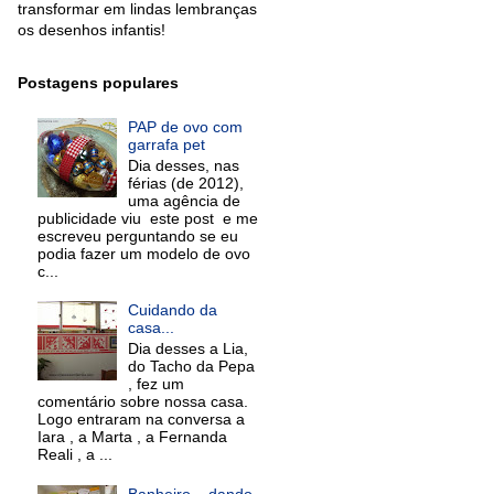
transformar em lindas lembranças
os desenhos infantis!
Postagens populares
PAP de ovo com
garrafa pet
Dia desses, nas
férias (de 2012),
uma agência de
publicidade viu este post e me
escreveu perguntando se eu
podia fazer um modelo de ovo
c...
Cuidando da
casa...
Dia desses a Lia,
do Tacho da Pepa
, fez um
comentário sobre nossa casa.
Logo entraram na conversa a
Iara , a Marta , a Fernanda
Reali , a ...
Banheiro... dando