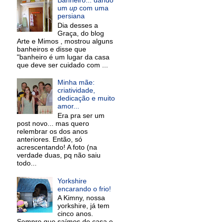
um
up
com uma
persiana
Dia desses a
Graça, do blog
Arte e Mimos , mostrou alguns
banheiros e disse que
"banheiro é um lugar da casa
que deve ser cuidado com ...
Minha mãe:
criatividade,
dedicação e muito
amor...
Era pra ser um
post novo... mas quero
relembrar os dos anos
anteriores. Então, só
acrescentando! A foto (na
verdade duas, pq não saiu
todo...
Yorkshire
encarando o frio!
A Kimny, nossa
yorkshire, já tem
cinco anos.
Sempre que saímos de casa e