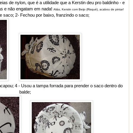
as de nylon, que é a utilidade que a Kerstin deu pro baldinho - e
idas e não engatam em nada!
Aliás, Kerstin com Beijo (Risqué), acabou de pintar!
e saco; 2- Fechou por baixo, franzindo o saco;
capou; 4 - Usou a tampa forrada para prender o saco dentro do
balde;