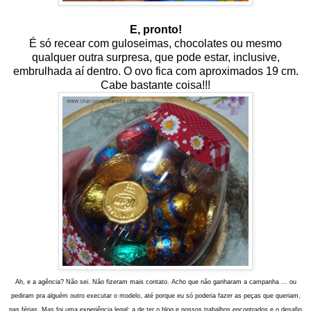
E, pronto!
É só recear com guloseimas, chocolates ou mesmo
qualquer outra surpresa, que pode estar, inclusive,
embrulhada aí dentro. O ovo fica com aproximados 19 cm.
Cabe bastante coisa!!!
Ah, e a agência? Não sei. Não fizeram mais contato. Acho que não ganharam a campanha ... ou
pediram pra alguém outro executar o modelo, até porque eu só poderia fazer as peças que queriam,
nas férias. Mas foi uma experiência legal: a de ter o blog e nossos trabalhos encontrados e o desafio