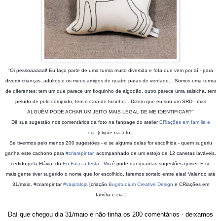
"Oi pessoaaaaal! Eu faço parte de uma turma muito divertida e fofa que vem por aí - para
divertir crianças, adultos e os meus amigos de quatro patas de verdade... Somos uma turma
de diferentes: tem um que parece um floquinho de algodão, outro parece uma salsicha, tem
peludo de pelo comprido, tem o cara de focinho... Dizem que eu sou um SRD - mas
ALGUÉM PODE ACHAR UM JEITO MAIS LEGAL DE ME IDENTIFI
CAR?"
Dê sua sugestão nos comentários da foto na fanpage do atelier
CRiações em família e
cia.
[clique na foto].
Se tivermos pelo menos 200 sugestões - e se alguma delas for escolhida - quem sugeriu
ganha este cachorro para
#criarepintar
, acompanhado de um estojo de 12 canetas laváveis,
cedido pela Flávia, do
Eu Faço a festa
. Você pode dar quantas sugestões quiser. E se
mais gente tiver sugerido o nome que for escolhido, faremos sorteio entre elas! Valendo até
31/maio. #criarepintar
#vaipraloja
[criação
Bugstudium Creative Design
e CRiações em
família e cia.]
Daí que chegou dia 31/maio e não tinha os 200 comentários - deixamos