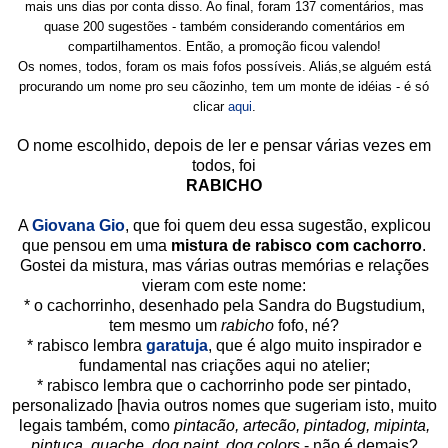
mais uns dias por conta disso. Ao final, foram 137 comentários, mas
quase 200 sugestões - também considerando comentários em
compartilhamentos. Então, a promoção ficou valendo!
Os nomes, todos, foram os mais fofos possíveis. Aliás,se alguém está
procurando um nome pro seu cãozinho, tem um monte de idéias - é só
clicar
aqui
.
O nome escolhido, depois de ler e pensar várias vezes em
todos, foi
RABICHO
A
Giovana Gio
, que foi quem deu essa sugestão, explicou
que pensou em uma
mistura de rabisco com cachorro
.
Gostei da mistura, mas várias outras memórias e relações
vieram com este nome:
* o cachorrinho, desenhado pela Sandra do Bugstudium,
tem mesmo um
rabicho
fofo, né?
* rabisco lembra
garatuja
, que é algo muito inspirador e
fundamental nas criações aqui no atelier;
* rabisco lembra que o cachorrinho pode ser pintado,
personalizado [havia outros nomes que sugeriam isto, muito
legais também, como
pintacão, artecão, pintadog, mipinta,
pintuca, guache, dog paint, dog colors
- não é demais?