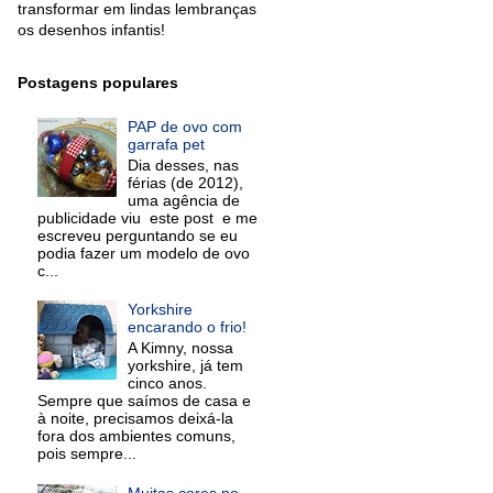
transformar em lindas lembranças
os desenhos infantis!
Postagens populares
PAP de ovo com
garrafa pet
Dia desses, nas
férias (de 2012),
uma agência de
publicidade viu este post e me
escreveu perguntando se eu
podia fazer um modelo de ovo
c...
Yorkshire
encarando o frio!
A Kimny, nossa
yorkshire, já tem
cinco anos.
Sempre que saímos de casa e
à noite, precisamos deixá-la
fora dos ambientes comuns,
pois sempre...
Muitas cores no