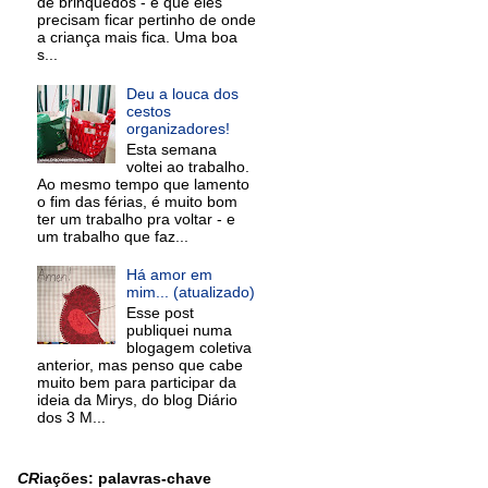
de brinquedos - e que eles
precisam ficar pertinho de onde
a criança mais fica. Uma boa
s...
Deu a louca dos
cestos
organizadores!
Esta semana
voltei ao trabalho.
Ao mesmo tempo que lamento
o fim das férias, é muito bom
ter um trabalho pra voltar - e
um trabalho que faz...
Há amor em
mim... (atualizado)
Esse post
publiquei numa
blogagem coletiva
anterior, mas penso que cabe
muito bem para participar da
ideia da Mirys, do blog Diário
dos 3 M...
CR
iações: palavras-chave