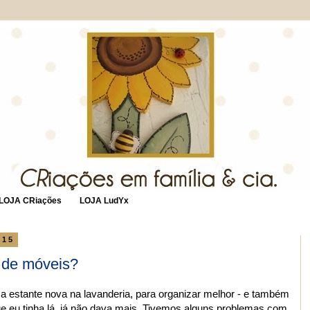
LOJA CRiações
LOJA LudYx
015
 de móveis?
a estante nova na lavanderia, para organizar melhor - e também
e eu tinha lá, já não dava mais. Tivemos alguns problemas com