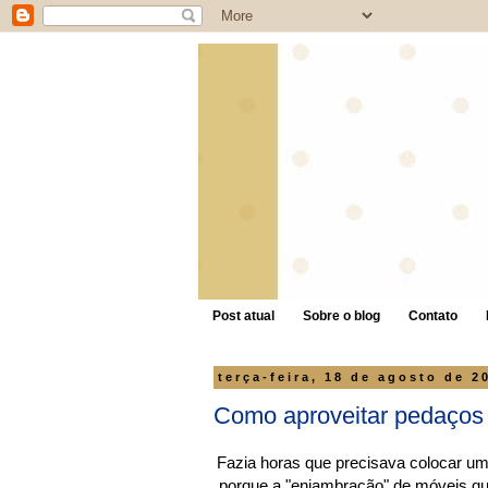
Post atual
Sobre o blog
Contato
terça-feira, 18 de agosto de 2
Como aproveitar pedaços
Fazia horas que precisava colocar um
porque a "enjambração" de móveis qu