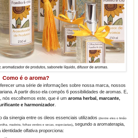
 aromatizador de produtos, sabonete líquido, difusor de aromas.
Como é o aroma?
oferecer uma série de informações sobre nossa marca, nossos
riana. A partir disso ela compôs 6 possibilidades de aromas. E,
es, nós escolhemos este, que é um
aroma herbal, marcante,
urificante e harmonizador
.
 da sinergia entre os óleos essenciais utilizados
(dentre eles o limão
, segundo a aromaterapia,
nilha, madeira, folhas verdes e secas, especiarias)
 identidade olfativa proporciona: