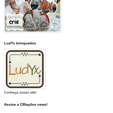
LudYx brinquedos
Conheça nosso site!
Assine a
CR
iações news!