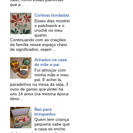
que p...
Cortinas bordadas
Esses dias mostrei
o patchwork e o
crochê no meu
quarto.
Continuando com as criações
da família nesse espaço cheio
de significados, vejam ...
Achados na casa
de mãe e pai
Fui almoçar com
minha mãe e meu
pai. E achei lá,
paradinhos na mesa da sala, 3
ovos de ganso que pintei há
uns 14 anos (na mesma época
dess...
Baú para
brinquedos
Quem tem criança
pequena sabe que
a casa se enche