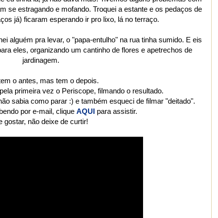
oram se estragando e mofando. Troquei a estante e os pedaços de
s já) ficaram esperando ir pro lixo, lá no terraço.
i alguém pra levar, o "papa-entulho" na rua tinha sumido. E eis
para eles, organizando um cantinho de flores e apetrechos de
jardinagem.
tem o antes, mas tem o depois.
pela primeira vez o Periscope, filmando o resultado.
não sabia como parar :) e também esqueci de filmar "deitado".
bendo por e-mail, clique
AQUI
para assistir.
 gostar, não deixe de curtir!