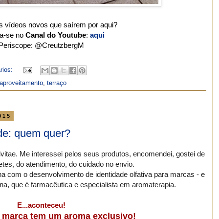
s vídeos novos que saírem por aqui?
va-se no
Canal do Youtube
:
aqui
Periscope: @CreutzbergM
rios:
eaproveitamento
,
terraço
015
ade: quem quer?
vitae. Me interessei pelos seus produtos, encomendei, gostei de
etes, do atendimento, do cuidado no envio.
a com o desenvolvimento de identidade olfativa para marcas - e
a, que é farmacêutica e especialista em aromaterapia.
E...aconteceu!
 marca tem um aroma exclusivo!