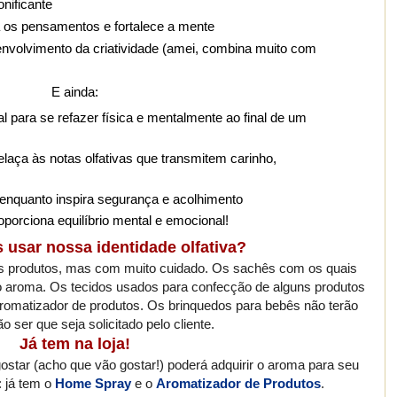
onificante
ia os pensamentos e fortalece a mente
envolvimento da criatividade (amei, combina muito com
E ainda:
al para se refazer física e mentalmente ao final de um
laça às notas olfativas que transmitem carinho,
 enquanto inspira segurança e acolhimento
oporciona equilíbrio mental e emocional!
usar nossa identidade olfativa?
s produtos, mas com muito cuidado. Os sachês com os quais
o aroma. Os tecidos usados para confecção de alguns produtos
romatizador de produtos. Os brinquedos para bebês não terão
o ser que seja solicitado pelo cliente.
Já tem na loja!
gostar (acho que vão gostar!) poderá adquirir o aroma para seu
: já tem o
Home Spray
e o
Aromatizador de Produtos
.