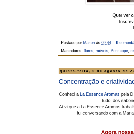
Quer ver o
Inscre
Postado por
Marion
às
09:44
9 comentá
Marcadores:
flores
,
móveis
,
Periscope
,
r
quinta-feira, 6 de agosto de 2
Concentração e criativid
Conheci a
La Essence Aromas
pela Di
tudo: dos sabon
Aí vi que a La Essence Aromas trabalh
fui conversando com a Marian
Agora nossa