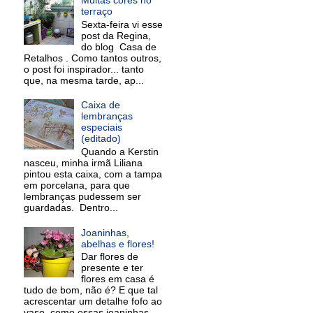
terraço
Sexta-feira vi esse
post da Regina,
do blog Casa de
Retalhos . Como tantos outros,
o post foi inspirador... tanto
que, na mesma tarde, ap...
Caixa de
lembranças
especiais
(editado)
Quando a Kerstin
nasceu, minha irmã Liliana
pintou esta caixa, com a tampa
em porcelana, para que
lembranças pudessem ser
guardadas. Dentro...
Joaninhas,
abelhas e flores!
Dar flores de
presente e ter
flores em casa é
tudo de bom, não é? E que tal
acrescentar um detalhe fofo ao
vaso, como essas joaninhas