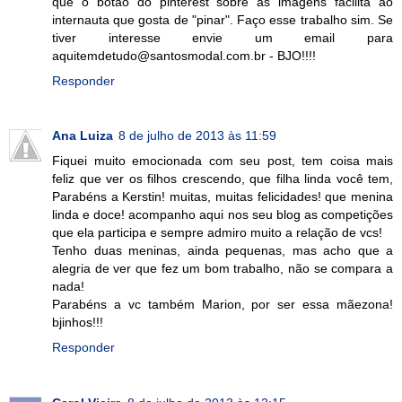
que o botão do pinterest sobre as imagens facilita ao
internauta que gosta de "pinar". Faço esse trabalho sim. Se
tiver interesse envie um email para
aquitemdetudo@santosmodal.com.br - BJO!!!!
Responder
Ana Luiza
8 de julho de 2013 às 11:59
Fiquei muito emocionada com seu post, tem coisa mais
feliz que ver os filhos crescendo, que filha linda você tem,
Parabéns a Kerstin! muitas, muitas felicidades! que menina
linda e doce! acompanho aqui nos seu blog as competições
que ela participa e sempre admiro muito a relação de vcs!
Tenho duas meninas, ainda pequenas, mas acho que a
alegria de ver que fez um bom trabalho, não se compara a
nada!
Parabéns a vc também Marion, por ser essa mãezona!
bjinhos!!!
Responder