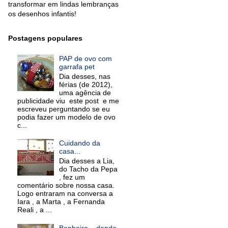
transformar em lindas lembranças
os desenhos infantis!
Postagens populares
PAP de ovo com
garrafa pet
Dia desses, nas
férias (de 2012),
uma agência de
publicidade viu este post e me
escreveu perguntando se eu
podia fazer um modelo de ovo
c...
Cuidando da
casa...
Dia desses a Lia,
do Tacho da Pepa
, fez um
comentário sobre nossa casa.
Logo entraram na conversa a
Iara , a Marta , a Fernanda
Reali , a ...
Banheiro... dando