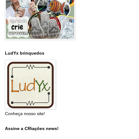
LudYx brinquedos
Conheça nosso site!
Assine a
CR
iações news!