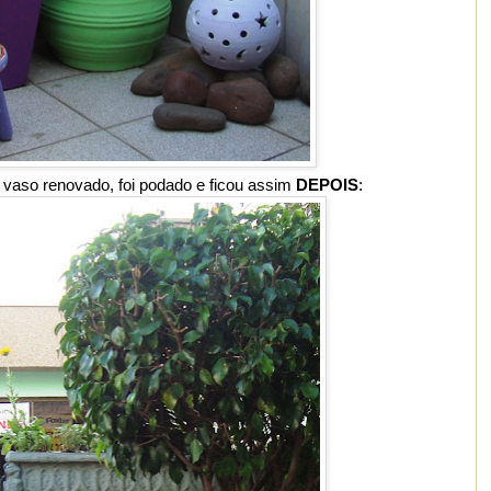
 vaso renovado, foi podado e ficou assim
DEPOIS
: