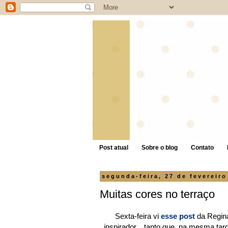
Post atual
Sobre o blog
Contato
segunda-feira, 27 de fevereiro
Muitas cores no terraço
Sexta-feira vi
esse post
da Regina
inspirador... tanto que, na mesma tar