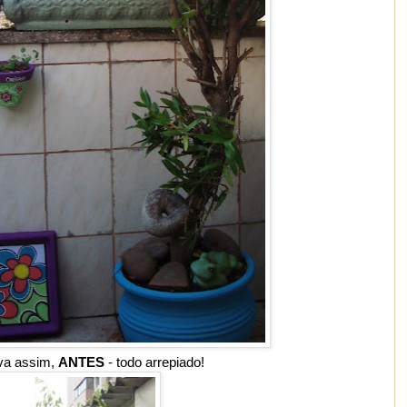
va assim,
ANTES
- todo arrepiado!