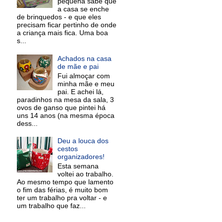
pequena sabe que
a casa se enche
de brinquedos - e que eles
precisam ficar pertinho de onde
a criança mais fica. Uma boa
s...
Achados na casa
de mãe e pai
Fui almoçar com
minha mãe e meu
pai. E achei lá,
paradinhos na mesa da sala, 3
ovos de ganso que pintei há
uns 14 anos (na mesma época
dess...
Deu a louca dos
cestos
organizadores!
Esta semana
voltei ao trabalho.
Ao mesmo tempo que lamento
o fim das férias, é muito bom
ter um trabalho pra voltar - e
um trabalho que faz...