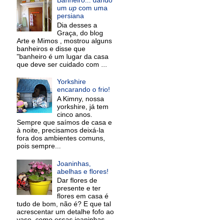
um
up
com uma
persiana
Dia desses a
Graça, do blog
Arte e Mimos , mostrou alguns
banheiros e disse que
"banheiro é um lugar da casa
que deve ser cuidado com ...
Yorkshire
encarando o frio!
A Kimny, nossa
yorkshire, já tem
cinco anos.
Sempre que saímos de casa e
à noite, precisamos deixá-la
fora dos ambientes comuns,
pois sempre...
Joaninhas,
abelhas e flores!
Dar flores de
presente e ter
flores em casa é
tudo de bom, não é? E que tal
acrescentar um detalhe fofo ao
vaso, como essas joaninhas