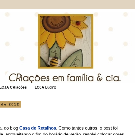
LOJA CRiações
LOJA LudYx
 de 2012
, do blog
Casa de Retalhos
. Como tantos outros, o post foi
de, aproveitando o fim do horário de verão, resolvi colocar cores