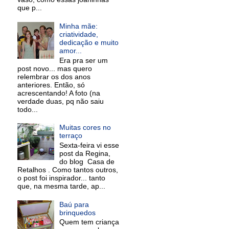
que p...
Minha mãe:
criatividade,
dedicação e muito
amor...
Era pra ser um
post novo... mas quero
relembrar os dos anos
anteriores. Então, só
acrescentando! A foto (na
verdade duas, pq não saiu
todo...
Muitas cores no
terraço
Sexta-feira vi esse
post da Regina,
do blog Casa de
Retalhos . Como tantos outros,
o post foi inspirador... tanto
que, na mesma tarde, ap...
Baú para
brinquedos
Quem tem criança