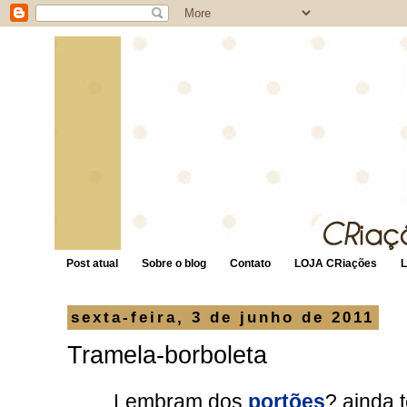
Post atual
Sobre o blog
Contato
LOJA CRiações
sexta-feira, 3 de junho de 2011
Tramela-borboleta
Lembram dos
portões
? ainda