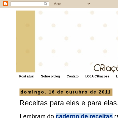
Post atual
Sobre o blog
Contato
LOJA CRiações
domingo, 16 de outubro de 2011
Receitas para eles e para elas.
Lembram do
caderno de receitas
r