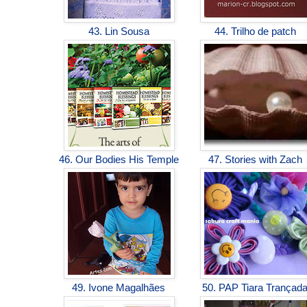
43. Lin Sousa
44. Trilho de patch
46. Our Bodies His Temple
47. Stories with Zach
49. Ivone Magalhães
50. PAP Tiara Trançad