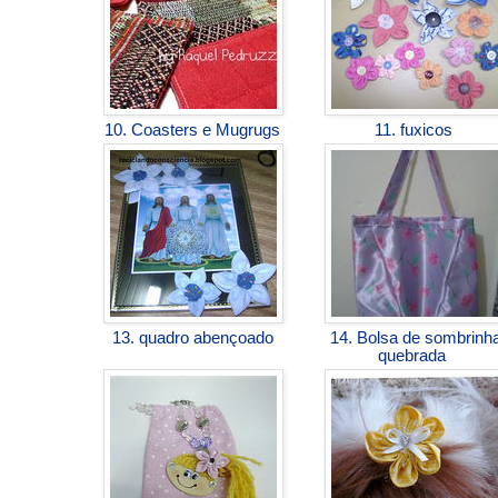
10. Coasters e Mugrugs
11. fuxicos
13. quadro abençoado
14. Bolsa de sombrinh
quebrada