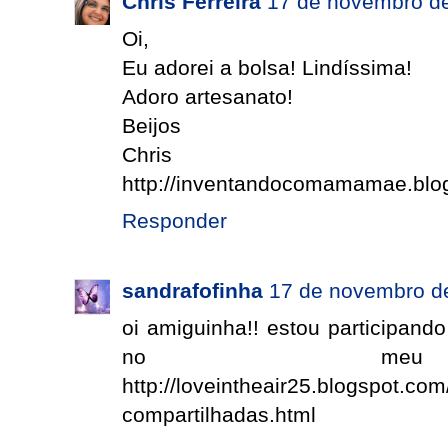
Chris Ferreira
17 de novembro de
Oi,
Eu adorei a bolsa! Lindíssima!
Adoro artesanato!
Beijos
Chris
http://inventandocomamamae.blo
Responder
sandrafofinha
17 de novembro d
oi amiguinha!! estou participando
no meu c
http://loveintheair25.blogspot.com
compartilhadas.html