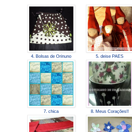
4. Bolsas de Orinuno
5. deise PAES
7. chica
8. Meus Corações!!