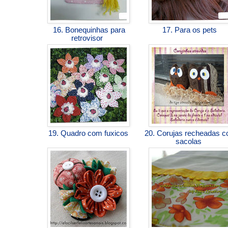
16. Bonequinhas para
17. Para os pets
retrovisor
19. Quadro com fuxicos
20. Corujas recheadas 
sacolas