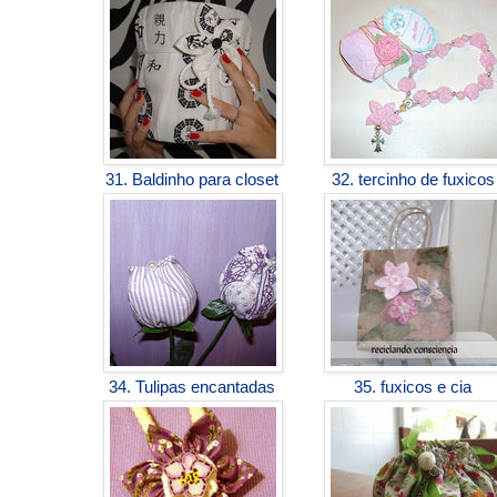
31. Baldinho para closet
32. tercinho de fuxico
34. Tulipas encantadas
35. fuxicos e cia