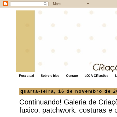
Post atual
Sobre o blog
Contato
LOJA CRiações
quarta-feira, 16 de novembro de 2
Continuando! Galeria de Criaç
fuxico, patchwork, costuras e c