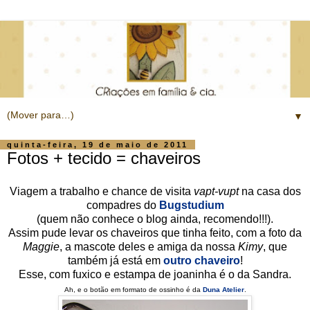
▼
quinta-feira, 19 de maio de 2011
Fotos + tecido = chaveiros
Viagem a trabalho e chance de visita
vapt-vupt
na casa dos
compadres do
Bugstudium
(quem não conhece o blog ainda, recomendo!!!).
Assim pude levar os chaveiros que tinha feito, com a foto da
Maggie
, a mascote deles e amiga da nossa
Kimy
, que
também já está em
outro chaveiro
!
Esse, com fuxico e estampa de joaninha é o da Sandra.
Ah, e o botão em formato de ossinho é da
Duna Atelier
.