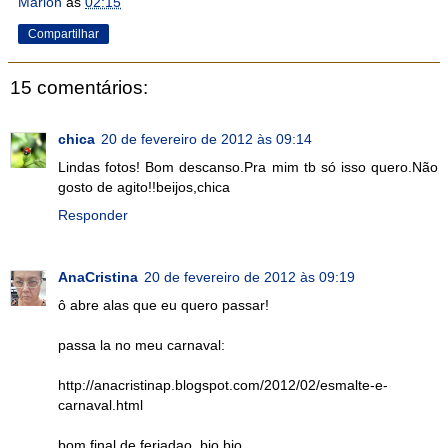
Marion
às
02:15
Compartilhar
15 comentários:
chica
20 de fevereiro de 2012 às 09:14
Lindas fotos! Bom descanso.Pra mim tb só isso quero.Não
gosto de agito!!beijos,chica
Responder
AnaCristina
20 de fevereiro de 2012 às 09:19
ô abre alas que eu quero passar!
passa la no meu carnaval:
http://anacristinap.blogspot.com/2012/02/esmalte-e-
carnaval.html
bom final de feriadao, bjo bjo