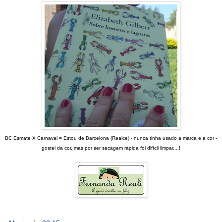
BC Esmate X Carnaval = Estou de Barcelona (Realce) - nunca tinha usado a marca e a cor -
gostei da cor, mas por ser secagem rápida foi difícil limpar....!