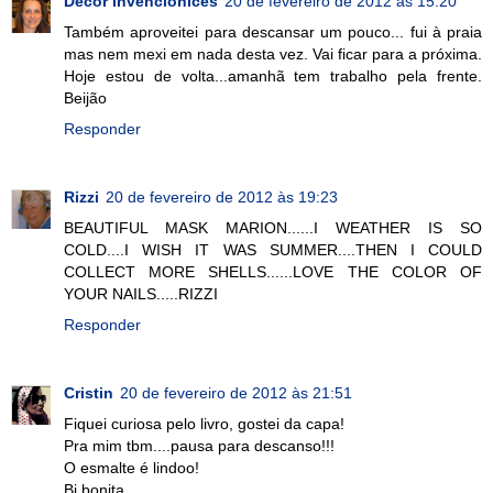
Decor Invencionices
20 de fevereiro de 2012 às 15:20
Também aproveitei para descansar um pouco... fui à praia
mas nem mexi em nada desta vez. Vai ficar para a próxima.
Hoje estou de volta...amanhã tem trabalho pela frente.
Beijão
Responder
Rizzi
20 de fevereiro de 2012 às 19:23
BEAUTIFUL MASK MARION......I WEATHER IS SO
COLD....I WISH IT WAS SUMMER....THEN I COULD
COLLECT MORE SHELLS......LOVE THE COLOR OF
YOUR NAILS.....RIZZI
Responder
Cristin
20 de fevereiro de 2012 às 21:51
Fiquei curiosa pelo livro, gostei da capa!
Pra mim tbm....pausa para descanso!!!
O esmalte é lindoo!
Bj bonita